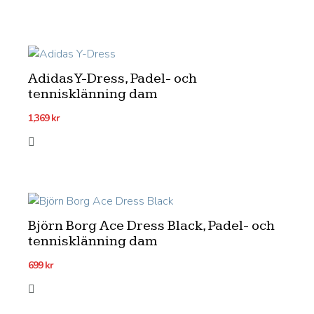
priset
priset
var:
är:
999 kr.
749 kr.
Adidas Y-Dress, Padel- och
tennisklänning dam
1,369
kr
Björn Borg Ace Dress Black, Padel- och
tennisklänning dam
699
kr