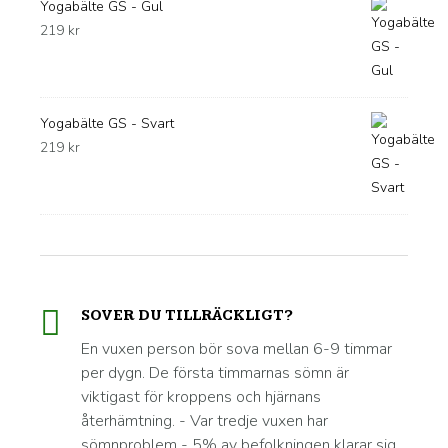
Yogabälte GS - Gul
219
kr
Yogabälte GS - Svart
219
kr
SOVER DU TILLRÄCKLIGT?
En vuxen person bör sova mellan 6-9 timmar
per dygn. De första timmarnas sömn är
viktigast för kroppens och hjärnans
återhämtning. - Var tredje vuxen har
sömnproblem - 5% av befolkningen klarar sig