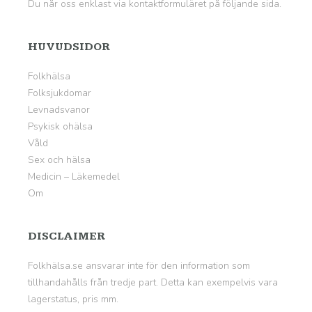
Du når oss enklast via kontaktformuläret på
följande sida
.
HUVUDSIDOR
Folkhälsa
Folksjukdomar
Levnadsvanor
Psykisk ohälsa
Våld
Sex och hälsa
Medicin – Läkemedel
Om
DISCLAIMER
Folkhälsa.se ansvarar inte för den information som
tillhandahålls från tredje part. Detta kan exempelvis vara
lagerstatus, pris mm.