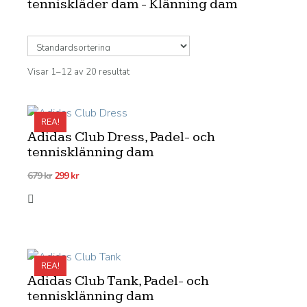
tenniskläder dam - Klänning dam
Visar 1–12 av 20 resultat
REA!
Adidas Club Dress, Padel- och
tennisklänning dam
Det
Det
679
kr
299
kr
ursprungliga
nuvarande
priset
priset
var:
är:
679 kr.
299 kr.
REA!
Adidas Club Tank, Padel- och
tennisklänning dam