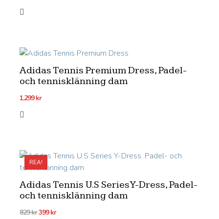
Adidas Tennis Premium Dress, Padel-
och tennisklänning dam
1,299
kr
REA!
Adidas Tennis U.S Series Y-Dress, Padel-
och tennisklänning dam
Det
Det
829
kr
399
kr