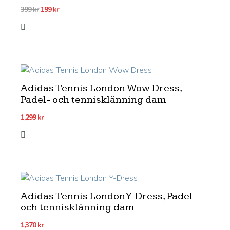
Det
Det
399
kr
199
kr
ursprungliga
nuvarande
priset
priset
var:
är:
399 kr.
199 kr.
Adidas Tennis London Wow Dress,
Padel- och tennisklänning dam
1,299
kr
Adidas Tennis London Y-Dress, Padel-
och tennisklänning dam
1,370
kr