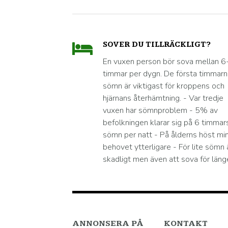
SOVER DU TILLRÄCKLIGT?
En vuxen person bör sova mellan 6
timmar per dygn. De första timmar
sömn är viktigast för kroppens och
hjärnans återhämtning. - Var tredje
vuxen har sömnproblem - 5% av
befolkningen klarar sig på 6 timmar
sömn per natt - På ålderns höst mi
behovet ytterligare - För lite sömn 
skadligt men även att sova för läng
ANNONSERA PÅ
KONTAKT