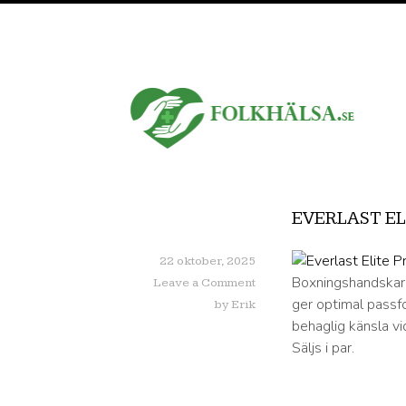
EVERLAST EL
22 oktober, 2025
Boxningshandskar a
Leave a Comment
ger optimal passf
by
Erik
behaglig känsla v
Säljs i par.