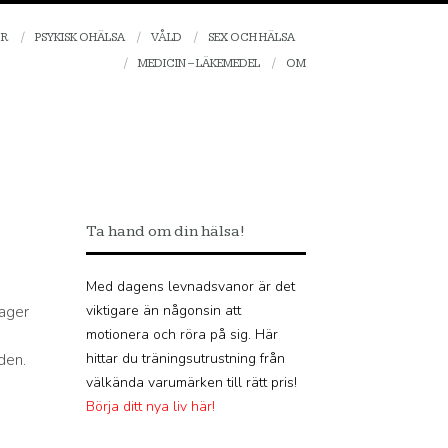
OR
PSYKISK OHÄLSA
VÅLD
SEX OCH HÄLSA
MEDICIN – LÄKEMEDEL
OM
Ta hand om din hälsa!
Med dagens levnadsvanor är det
lager
viktigare än någonsin att
motionera och röra på sig. Här
den.
hittar du träningsutrustning från
välkända varumärken till rätt pris!
Börja ditt nya liv här!