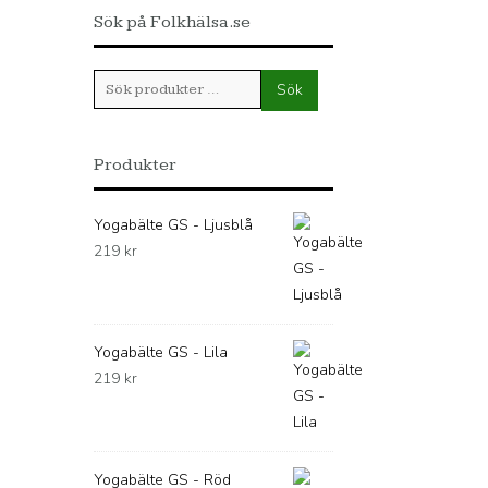
Sök på Folkhälsa.se
Sök
Sök
efter:
Produkter
Yogabälte GS - Ljusblå
219
kr
Yogabälte GS - Lila
219
kr
Yogabälte GS - Röd