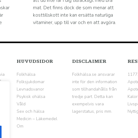
s
att du inte får i dig tillräckligt med bra
nskar
mat. Det finns dock de som menar att
är
kosttillskott inte kan ersätta naturliga
e
vitaminer, upp till var och en att avgöra.
HUVUDSIDOR
DISCLAIMER
RES
via
Folkhälsa
Folkhälsa.se ansvarar
1177
å
Folksjukdomar
inte för den information
Apot
Levnadsvanor
som tillhandahålls från
Apote
Psykisk ohälsa
tredje part. Detta kan
Kalor
Våld
exempelvis vara
Livsp
Sex och hälsa
lagerstatus, pris mm.
Nytti
Medicin – Läkemedel
Om