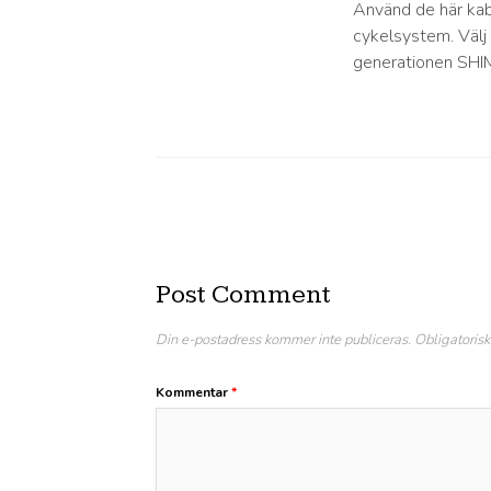
Använd de här kabl
cykelsystem. Välj
generationen SH
Post Comment
Din e-postadress kommer inte publiceras.
Obligatorisk
Kommentar
*