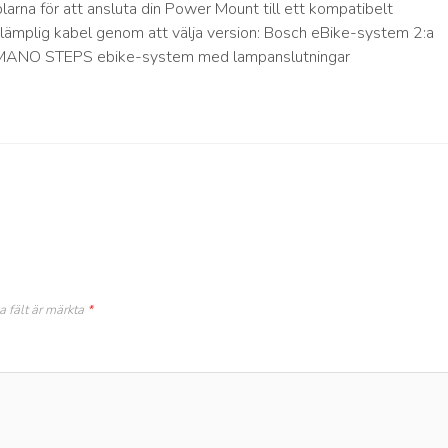
arna för att ansluta din Power Mount till ett kompatibelt
 lämplig kabel genom att välja version: Bosch eBike-system 2:a
IMANO STEPS ebike-system med lampanslutningar
a fält är märkta
*