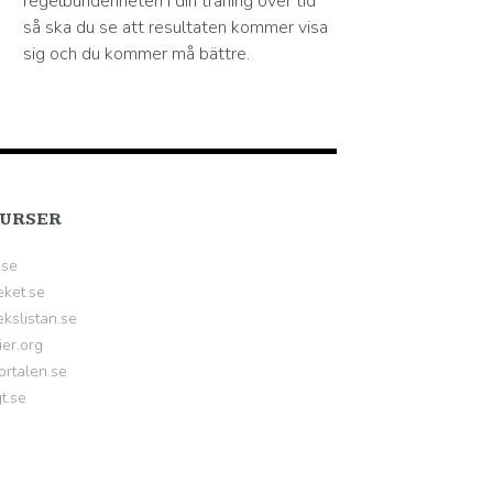
regelbundenheten i din träning över tid
så ska du se att resultaten kommer visa
sig och du kommer må bättre.
URSER
.se
eket.se
kslistan.se
ier.org
ortalen.se
gt.se