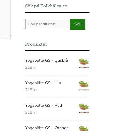
Sök på Folkhälsa.se
Sök
Sök
efter:
Produkter
Yogabälte GS - Ljusblå
219
kr
Yogabälte GS - Lila
219
kr
Yogabälte GS - Röd
219
kr
Yogabälte GS - Orange