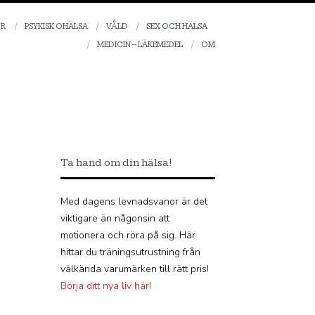
OR
PSYKISK OHÄLSA
VÅLD
SEX OCH HÄLSA
MEDICIN – LÄKEMEDEL
OM
Ta hand om din hälsa!
Med dagens levnadsvanor är det
viktigare än någonsin att
motionera och röra på sig. Här
hittar du träningsutrustning från
välkända varumärken till rätt pris!
Börja ditt nya liv här!