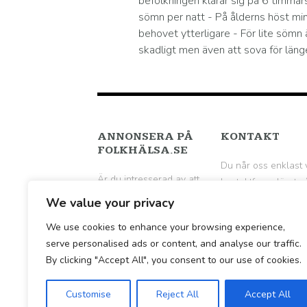
befolkningen klarar sig på 6 timmar
sömn per natt - På ålderns höst mi
behovet ytterligare - För lite sömn 
skadligt men även att sova för läng
ANNONSERA PÅ
KONTAKT
FOLKHÄLSA.SE
Du når oss enklast 
Är du intresserad av att
kontaktformuläret p
annonsera på
följande sida
.
We value your privacy
Folkhälsa.se? Hör av dig
We use cookies to enhance your browsing experience,
till oss per mail för en
serve personalised ads or content, and analyse our traffic.
vidare diskussion.
By clicking "Accept All", you consent to our use of cookies.
Customise
Reject All
Accept All