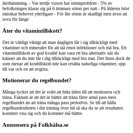
återhämtning. - Var tredje vuxen har sömnproblem - 5% av
befolkningen klarar sig på 6 timmars sömn per natt - På ålderns höst
minskar behovet ytterligare - För lite sömn är skadligt men även att
sova för länge
Äter du vitamintillskott?
Det är väldigt viktigt att man dagligen får i sig tillräckligt med
vitaminer och mineraler för att stå emot infektioner och må bra. Ett
vitamintillskott av god kvalité kan vara ett bra alternativ när du
känner att du inte får i dig tillräckligt med bra mat. Det finns dock de
som menar att kosttillskott inte kan ersätta naturliga vitaminer, upp
till var och en att avgöra.
Motionerar du regelbundet?
Många tycker att det är svårt att hitta tiden till att motionera och
träna. Faktum är att det är bättre att träna färre antal pass men
regelbundet än att träna många pass periodvis. Se till att hålla
regelbundenheten i din träning över tid så ska du se att resultaten
kommer visa sig och du kommer må bättre.
Annonsera på Folkhälsa.se