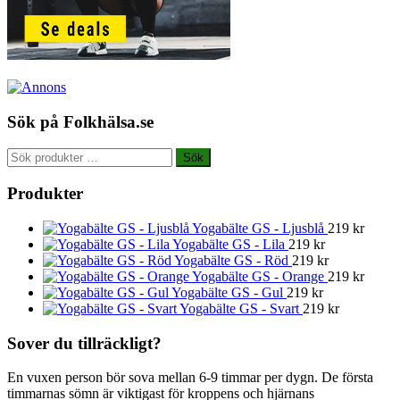
Sök på Folkhälsa.se
Sök
Sök
efter:
Produkter
Yogabälte GS - Ljusblå
219
kr
Yogabälte GS - Lila
219
kr
Yogabälte GS - Röd
219
kr
Yogabälte GS - Orange
219
kr
Yogabälte GS - Gul
219
kr
Yogabälte GS - Svart
219
kr
Sover du tillräckligt?
En vuxen person bör sova mellan 6-9 timmar per dygn. De första
timmarnas sömn är viktigast för kroppens och hjärnans