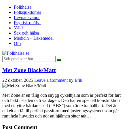
Folkhälsa
Folksjukdomar
Levnadsvanor
Psykisk ohälsa
Våld
Sex och hälsa
Medicin – Läkemedel
Om
Met Zone Black/Matt
22 oktober, 2025
Leave a Comment
by
Erik
Met Zone är en tålig och snygg cykelhjälm som är perfekt för fart
och fläkt i staden och vardagen. Den har en speciell konstruktion
med ett yttre hårdare skal (”ABS”) som är extra hållbart. Det är
enkelt att få till perfekt passform med justeringssystemet som går
runt hela huvudet och gör att hjälmen sitter tajt…
Post Comment