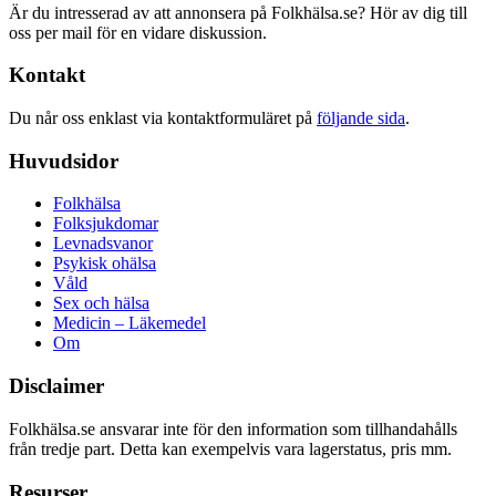
Är du intresserad av att annonsera på Folkhälsa.se? Hör av dig till
oss per mail för en vidare diskussion.
Kontakt
Du når oss enklast via kontaktformuläret på
följande sida
.
Huvudsidor
Folkhälsa
Folksjukdomar
Levnadsvanor
Psykisk ohälsa
Våld
Sex och hälsa
Medicin – Läkemedel
Om
Disclaimer
Folkhälsa.se ansvarar inte för den information som tillhandahålls
från tredje part. Detta kan exempelvis vara lagerstatus, pris mm.
Resurser