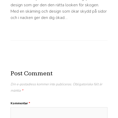
design som ger den den rätta looken för skogen.
Med en skärning och design som ökar skydd på sidor
och i nacken ger den dig ökad…
Post Comment
Din e-postadress kommer inte publiceras.
Obligatoriska fält är
märkta
*
Kommentar
*