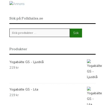
Sök på Folkhälsa.se
Sök
Sök
efter:
Produkter
Yogabälte GS - Ljusblå
219
kr
Yogabälte GS - Lila
219
kr