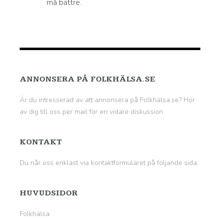
må bättre.
ANNONSERA PÅ FOLKHÄLSA.SE
Är du intresserad av att annonsera på Folkhälsa.se? Hör
av dig till oss per mail för en vidare diskussion.
KONTAKT
Du når oss enklast via kontaktformuläret på
följande sida
.
HUVUDSIDOR
Folkhälsa