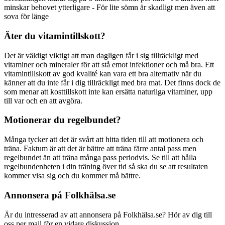
minskar behovet ytterligare - För lite sömn är skadligt men även att
sova för länge
Äter du vitamintillskott?
Det är väldigt viktigt att man dagligen får i sig tillräckligt med
vitaminer och mineraler för att stå emot infektioner och må bra. Ett
vitamintillskott av god kvalité kan vara ett bra alternativ när du
känner att du inte får i dig tillräckligt med bra mat. Det finns dock de
som menar att kosttillskott inte kan ersätta naturliga vitaminer, upp
till var och en att avgöra.
Motionerar du regelbundet?
Många tycker att det är svårt att hitta tiden till att motionera och
träna. Faktum är att det är bättre att träna färre antal pass men
regelbundet än att träna många pass periodvis. Se till att hålla
regelbundenheten i din träning över tid så ska du se att resultaten
kommer visa sig och du kommer må bättre.
Annonsera på Folkhälsa.se
Är du intresserad av att annonsera på Folkhälsa.se? Hör av dig till
oss per mail för en vidare diskussion.