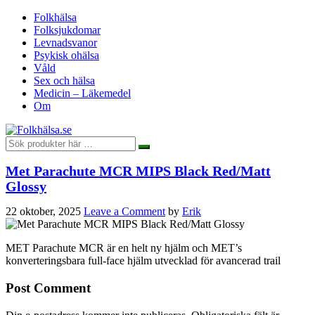
Folkhälsa
Folksjukdomar
Levnadsvanor
Psykisk ohälsa
Våld
Sex och hälsa
Medicin – Läkemedel
Om
Met Parachute MCR MIPS Black Red/Matt
Glossy
22 oktober, 2025
Leave a Comment
by
Erik
MET Parachute MCR är en helt ny hjälm och MET’s
konverteringsbara full-face hjälm utvecklad för avancerad trail
Post Comment