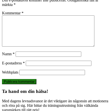
Din e-postadress kommer inte publiceras.
Obligatoriska fält är
märkta
*
Kommentar
*
Namn
*
E-postadress
*
Webbplats
Ta hand om din hälsa!
Med dagens levnadsvanor är det viktigare än någonsin att motionera
och röra på sig. Här hittar du träningsutrustning från välkända
varumärken till rätt pris!