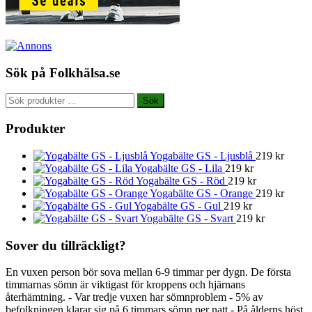
Sök på Folkhälsa.se
Sök
Sök
efter:
Produkter
Yogabälte GS - Ljusblå
219
kr
Yogabälte GS - Lila
219
kr
Yogabälte GS - Röd
219
kr
Yogabälte GS - Orange
219
kr
Yogabälte GS - Gul
219
kr
Yogabälte GS - Svart
219
kr
Sover du tillräckligt?
En vuxen person bör sova mellan 6-9 timmar per dygn. De första
timmarnas sömn är viktigast för kroppens och hjärnans
återhämtning. - Var tredje vuxen har sömnproblem - 5% av
befolkningen klarar sig på 6 timmars sömn per natt - På ålderns höst