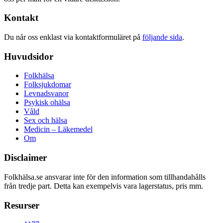
Kontakt
Du når oss enklast via kontaktformuläret på
följande sida
.
Huvudsidor
Folkhälsa
Folksjukdomar
Levnadsvanor
Psykisk ohälsa
Våld
Sex och hälsa
Medicin – Läkemedel
Om
Disclaimer
Folkhälsa.se ansvarar inte för den information som tillhandahålls
från tredje part. Detta kan exempelvis vara lagerstatus, pris mm.
Resurser