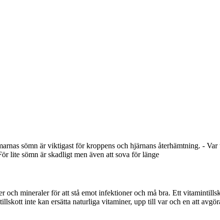
arnas sömn är viktigast för kroppens och hjärnans återhämtning. - Var
För lite sömn är skadligt men även att sova för länge
ner och mineraler för att stå emot infektioner och må bra. Ett vitamintills
llskott inte kan ersätta naturliga vitaminer, upp till var och en att avgör