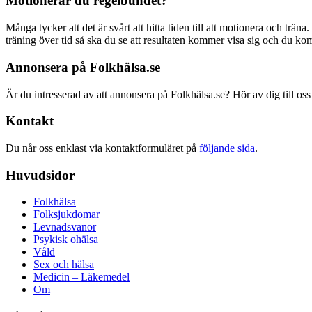
Motionerar du regelbundet?
Många tycker att det är svårt att hitta tiden till att motionera och träna
träning över tid så ska du se att resultaten kommer visa sig och du ko
Annonsera på Folkhälsa.se
Är du intresserad av att annonsera på Folkhälsa.se? Hör av dig till oss
Kontakt
Du når oss enklast via kontaktformuläret på
följande sida
.
Huvudsidor
Folkhälsa
Folksjukdomar
Levnadsvanor
Psykisk ohälsa
Våld
Sex och hälsa
Medicin – Läkemedel
Om