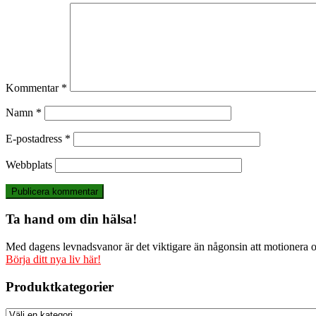
Kommentar
*
Namn
*
E-postadress
*
Webbplats
Ta hand om din hälsa!
Med dagens levnadsvanor är det viktigare än någonsin att motionera och
Börja ditt nya liv här!
Produktkategorier