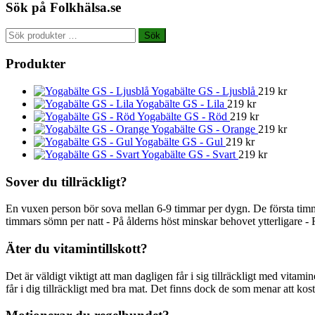
Sök på Folkhälsa.se
Sök
Sök
efter:
Produkter
Yogabälte GS - Ljusblå
219
kr
Yogabälte GS - Lila
219
kr
Yogabälte GS - Röd
219
kr
Yogabälte GS - Orange
219
kr
Yogabälte GS - Gul
219
kr
Yogabälte GS - Svart
219
kr
Sover du tillräckligt?
En vuxen person bör sova mellan 6-9 timmar per dygn. De första timm
timmars sömn per natt - På ålderns höst minskar behovet ytterligare - 
Äter du vitamintillskott?
Det är väldigt viktigt att man dagligen får i sig tillräckligt med vitami
får i dig tillräckligt med bra mat. Det finns dock de som menar att kostti