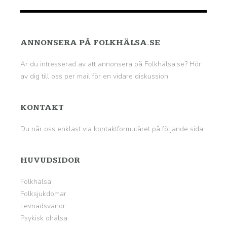
ANNONSERA PÅ FOLKHÄLSA.SE
Är du intresserad av att annonsera på Folkhälsa.se? Hör
av dig till oss per mail för en vidare diskussion.
KONTAKT
Du når oss enklast via kontaktformuläret på
följande sida
.
HUVUDSIDOR
Folkhälsa
Folksjukdomar
Levnadsvanor
Psykisk ohälsa