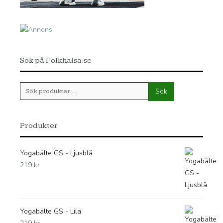
Sök på Folkhälsa.se
Sök
Sök
efter:
Produkter
Yogabälte GS - Ljusblå
219
kr
Yogabälte GS - Lila