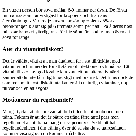
En vuxen person bör sova mellan 6-9 timmar per dygn. De första
timmarnas sömn är viktigast för kroppens och hjärnans
återhämtning. - Var tredje vuxen har sömnproblem - 5% av
befolkningen klarar sig på 6 timmars sömn per natt - På ålderns höst
minskar behovet ytterligare - För lite sömn är skadligt men även att
sova för länge
Äter du vitamintillskott?
Det är väldigt viktigt att man dagligen får i sig tillräckligt med
vitaminer och mineraler för att stå emot infektioner och må bra. Ett
vitamintillskott av god kvalité kan vara ett bra alternativ när du
känner att du inte får i dig tillräckligt med bra mat. Det finns dock de
som menar att kosttillskott inte kan ersätta naturliga vitaminer, upp
till var och en att avgöra.
Motionerar du regelbundet?
Många tycker att det är svårt att hitta tiden till att motionera och
träna. Faktum är att det är bättre att träna färre antal pass men
regelbundet än att träna många pass periodvis. Se till att hålla
regelbundenheten i din träning över tid så ska du se att resultaten
kommer visa sig och du kommer må bättre.