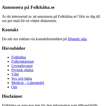
Annonsera på Folkhälsa.se
Är du intresserad av att annonsera på Folkhälsa.se? Hör av dig till
oss per mail för en vidare diskussion.
Kontakt
Du når oss enklast via kontaktformuläret på
följande sida
.
Huvudsidor
Folkhälsa
Folksjukdomar
Levnadsvanor
Psykisk ohälsa
Våld
Sex och hälsa
Medicin – Läkemedel
Om
Disclaimer
Folkhälsa.se ansvarar inte för den information som tillhandahålls