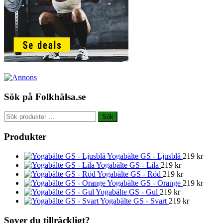
Sök på Folkhälsa.se
Sök
Sök
efter:
Produkter
Yogabälte GS - Ljusblå
219
kr
Yogabälte GS - Lila
219
kr
Yogabälte GS - Röd
219
kr
Yogabälte GS - Orange
219
kr
Yogabälte GS - Gul
219
kr
Yogabälte GS - Svart
219
kr
Sover du tillräckligt?