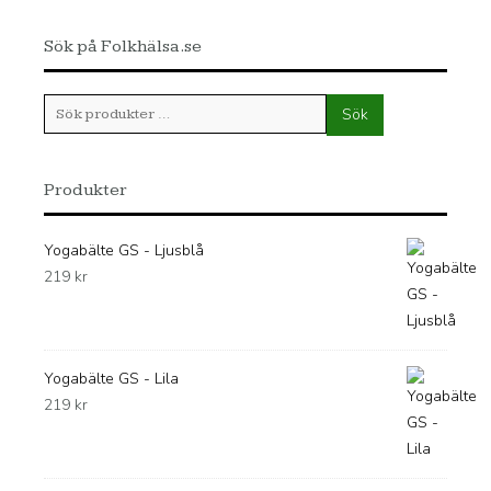
Sök på Folkhälsa.se
Sök
Sök
efter:
Produkter
Yogabälte GS - Ljusblå
219
kr
Yogabälte GS - Lila
219
kr