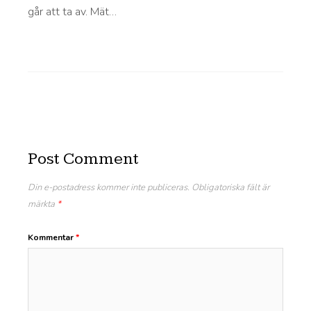
går att ta av. Mät…
Post Comment
Din e-postadress kommer inte publiceras.
Obligatoriska fält är
märkta
*
Kommentar
*