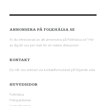
ANNONSERA PÅ FOLKHÄLSA.SE
Är du intresserad av att annonsera på Folkhälsa.se? Hör
av dig till oss per mail för en vidare diskussion.
KONTAKT
Du når oss enklast via kontaktformuläret på
följande sida
.
HUVUDSIDOR
Folkhälsa
Folksjukdomar
Levnadsvanor