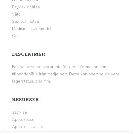
Psykisk ohälsa
Våld
Sex och hälsa
Medicin – Läkemedel
Om
DISCLAIMER
Folkhälsa.se ansvarar inte för den information som
tillhandahålls från tredje part. Detta kan exempelvis vara
lagerstatus, pris mm.
RESURSER
1177.se
Apoteket.se
Apotekslistan.se
Kalorier.org