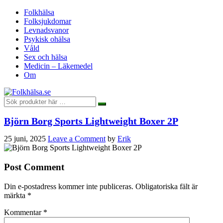
Folkhälsa
Folksjukdomar
Levnadsvanor
Psykisk ohälsa
Våld
Sex och hälsa
Medicin – Läkemedel
Om
Björn Borg Sports Lightweight Boxer 2P
25 juni, 2025
Leave a Comment
by
Erik
Post Comment
Din e-postadress kommer inte publiceras.
Obligatoriska fält är
märkta
*
Kommentar
*