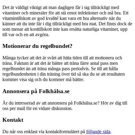
Det är väldigt viktigt att man dagligen får i sig tillräckligt med
vitaminer och mineraler för att stå emot infektioner och må bra. Ett
vitamintillskott av god kvalité kan vara ett bra alternativ när du
känner att du inte får i dig tillräckligt med bra mat. Det finns dock de
som menar att kosttillskott inte kan ersätta naturliga vitaminer, upp
till var och en att avgöra.
Motionerar du regelbundet?
Många tycker att det är svårt att hitta tiden till att motionera och
träna. Faktum är att det är bättre att träna färre antal pass men
regelbundet än att träna många pass periodvis. Se till att hålla
regelbundenheten i din träning över tid så ska du se att resultaten
kommer visa sig och du kommer må bättre.
Annonsera på Folkhälsa.se
Är du intresserad av att annonsera på Folkhälsa.se? Hör av dig till
oss per mail för en vidare diskussion.
Kontakt
Du når oss enklast via kontaktformuläret på
följande sida
.