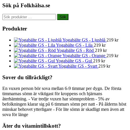
Sök på Folkhälsa.se
Sök
Sök
efter:
Produkter
Yogabälte GS - Ljusblå
219
kr
Yogabälte GS - Lila
219
kr
Yogabälte GS - Röd
219
kr
Yogabälte GS - Orange
219
kr
Yogabälte GS - Gul
219
kr
Yogabälte GS - Svart
219
kr
Sover du tillräckligt?
En vuxen person bör sova mellan 6-9 timmar per dygn. De första
timmarnas sömn är viktigast för kroppens och hjärnans
återhämtning. - Var tredje vuxen har sömnproblem - 5% av
befolkningen klarar sig på 6 timmars sömn per natt - På ålderns höst
minskar behovet ytterligare - För lite sömn är skadligt men även att
sova för länge
Äter du vitamintillskott?