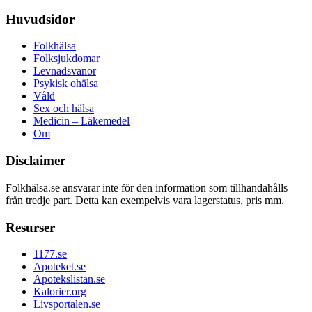
Huvudsidor
Folkhälsa
Folksjukdomar
Levnadsvanor
Psykisk ohälsa
Våld
Sex och hälsa
Medicin – Läkemedel
Om
Disclaimer
Folkhälsa.se ansvarar inte för den information som tillhandahålls
från tredje part. Detta kan exempelvis vara lagerstatus, pris mm.
Resurser
1177.se
Apoteket.se
Apotekslistan.se
Kalorier.org
Livsportalen.se