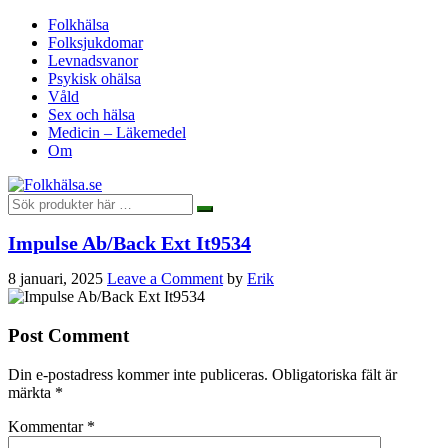
Folkhälsa
Folksjukdomar
Levnadsvanor
Psykisk ohälsa
Våld
Sex och hälsa
Medicin – Läkemedel
Om
Impulse Ab/Back Ext It9534
8 januari, 2025
Leave a Comment
by
Erik
Post Comment
Din e-postadress kommer inte publiceras.
Obligatoriska fält är
märkta
*
Kommentar
*