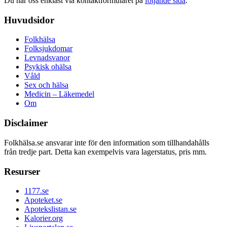
Du når oss enklast via kontaktformuläret på
följande sida
.
Huvudsidor
Folkhälsa
Folksjukdomar
Levnadsvanor
Psykisk ohälsa
Våld
Sex och hälsa
Medicin – Läkemedel
Om
Disclaimer
Folkhälsa.se ansvarar inte för den information som tillhandahålls
från tredje part. Detta kan exempelvis vara lagerstatus, pris mm.
Resurser
1177.se
Apoteket.se
Apotekslistan.se
Kalorier.org