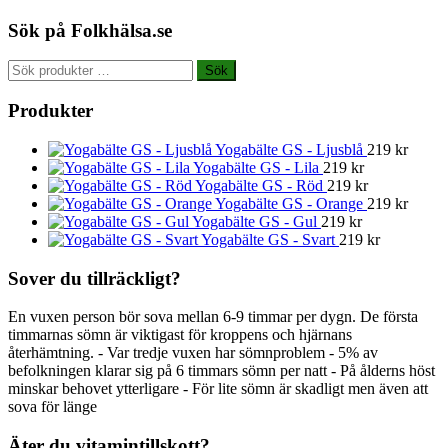
Sök på Folkhälsa.se
Sök
Sök
efter:
Produkter
Yogabälte GS - Ljusblå
219
kr
Yogabälte GS - Lila
219
kr
Yogabälte GS - Röd
219
kr
Yogabälte GS - Orange
219
kr
Yogabälte GS - Gul
219
kr
Yogabälte GS - Svart
219
kr
Sover du tillräckligt?
En vuxen person bör sova mellan 6-9 timmar per dygn. De första
timmarnas sömn är viktigast för kroppens och hjärnans
återhämtning. - Var tredje vuxen har sömnproblem - 5% av
befolkningen klarar sig på 6 timmars sömn per natt - På ålderns höst
minskar behovet ytterligare - För lite sömn är skadligt men även att
sova för länge
Äter du vitamintillskott?