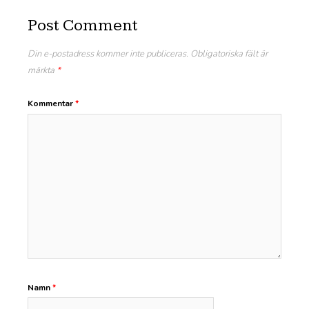
Post Comment
Din e-postadress kommer inte publiceras.
Obligatoriska fält är
märkta
*
Kommentar
*
Namn
*