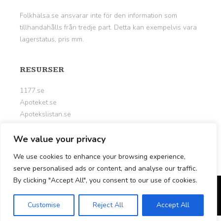
Folkhälsa.se ansvarar inte för den information som
tillhandahålls från tredje part. Detta kan exempelvis vara
lagerstatus, pris mm.
RESURSER
1177.se
Apoteket.se
Apotekslistan.se
Kalorier.org
Livsportalen.se
We value your privacy
Nyttigt.se
We use cookies to enhance your browsing experience,
serve personalised ads or content, and analyse our traffic.
By clicking "Accept All", you consent to our use of cookies.
© Copyright 2026
Folkhälsa.se
Customise
Reject All
Accept All