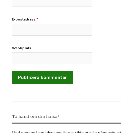
E-postadress
*
Webbplats
Ta hand om din hälsa!
Med dagens levnadsvanor är det viktigare än någonsin att