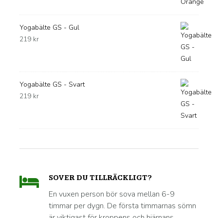
Yogabälte GS - Gul
219
kr
Yogabälte GS - Svart
219
kr
SOVER DU TILLRÄCKLIGT?
En vuxen person bör sova mellan 6-9
timmar per dygn. De första timmarnas sömn
är viktigast för kroppens och hjärnans