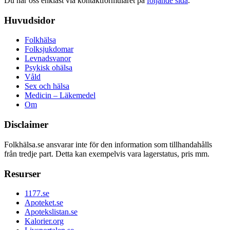
Du når oss enklast via kontaktformuläret på
följande sida
.
Huvudsidor
Folkhälsa
Folksjukdomar
Levnadsvanor
Psykisk ohälsa
Våld
Sex och hälsa
Medicin – Läkemedel
Om
Disclaimer
Folkhälsa.se ansvarar inte för den information som tillhandahålls
från tredje part. Detta kan exempelvis vara lagerstatus, pris mm.
Resurser
1177.se
Apoteket.se
Apotekslistan.se
Kalorier.org