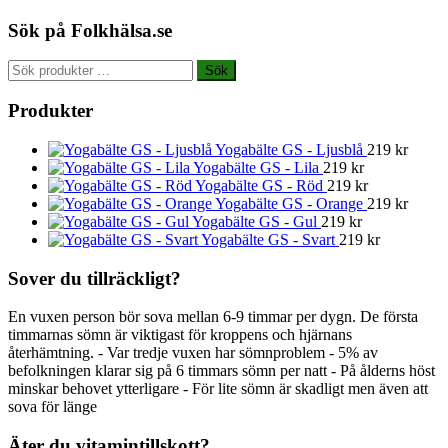
Sök på Folkhälsa.se
Sök
Sök
efter:
Produkter
Yogabälte GS - Ljusblå
219
kr
Yogabälte GS - Lila
219
kr
Yogabälte GS - Röd
219
kr
Yogabälte GS - Orange
219
kr
Yogabälte GS - Gul
219
kr
Yogabälte GS - Svart
219
kr
Sover du tillräckligt?
En vuxen person bör sova mellan 6-9 timmar per dygn. De första
timmarnas sömn är viktigast för kroppens och hjärnans
återhämtning. - Var tredje vuxen har sömnproblem - 5% av
befolkningen klarar sig på 6 timmars sömn per natt - På ålderns höst
minskar behovet ytterligare - För lite sömn är skadligt men även att
sova för länge
Äter du vitamintillskott?