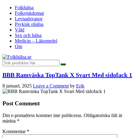
Folkhälsa
Folksjukdomar
Levnadsvanor
Psykisk ohälsa
Våld
Sex och hälsa
Medicin – Läkemedel
Om
BBB Ramväska TopTank X Svart Med sidofack 1
8 januari, 2025
Leave a Comment
by
Erik
Post Comment
Din e-postadress kommer inte publiceras.
Obligatoriska fält är
märkta
*
Kommentar
*